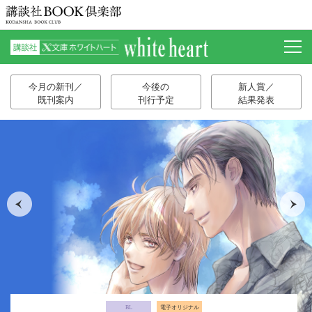
今月の新刊／
今後の
新人賞／
既刊案内
刊行予定
結果発表
BL
電子オリジナル