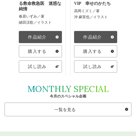
ち
る救命救急医 迷惑な
VIP 幸せのかたち
る
純情
純
高岡ミズミ／著
春原いずみ／著
春
沖 麻実也／イラスト
緒田涼歌／イラスト
緒
作品紹介
作品紹介
購入する
購入する
試し読み
試し読み
MONTHLY SPECIAL
今月のスペシャル企画
一覧を見る