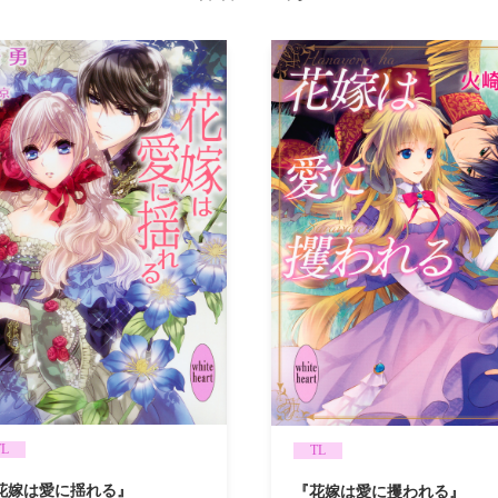
TL
TL
花嫁は愛に揺れる』
『花嫁は愛に攫われる』