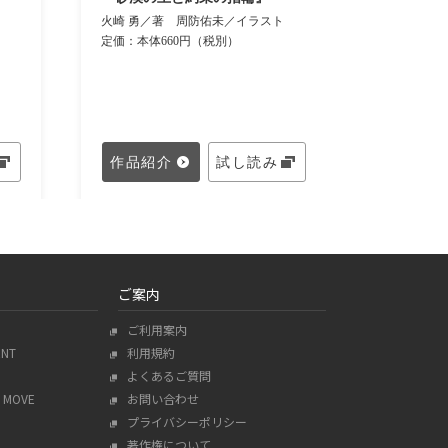
火崎 勇
火崎 勇／著
周防佑未／イラスト
スト
定価：本体660円（税別）
定価：本体
作品紹介
試し読み
作品紹
ご案内
ご利用案内
ENT
利用規約
よくあるご質問
MOVE
お問い合わせ
プライバシーポリシー
著作権について