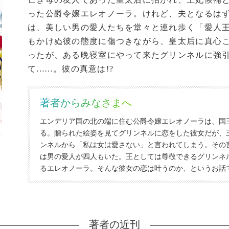
った公爵令嬢エレオノーラ。けれど、夫となるは
は、美しい男の愛人たちを堂々と連れ歩く「愛人
もかけぬ彼の態度に傷つきながら、皇太后に真心
ったが、ある晩寝室にやって来たグリンネルに強
て
…
…。彼の真意は!?
著者からみなさまへ
エンデリア国の北の端に住む公爵令嬢エレオノーラは、国
る。贈られた絵姿を見てグリンネルに恋をした彼女だが、
ンネルから「私は女は愛さない」と言われてしまう。その
は男の愛人が四人もいた。王としては尊敬できるグリンネ
るエレオノーラ。そんな彼女の恋は叶うのか、というお話
著者の近刊