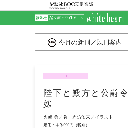
今月の新刊／
既刊案内
TL
陛下と殿方と公爵
嬢
火崎 勇／著 周防佑未／イラスト
定価：本体690円（税別）