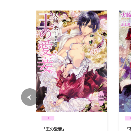
TL
『
『王の愛妾』
る愛欲』