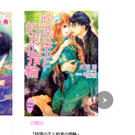
TL
TL
『妖精の
『砂漠の王と約束の指輪』