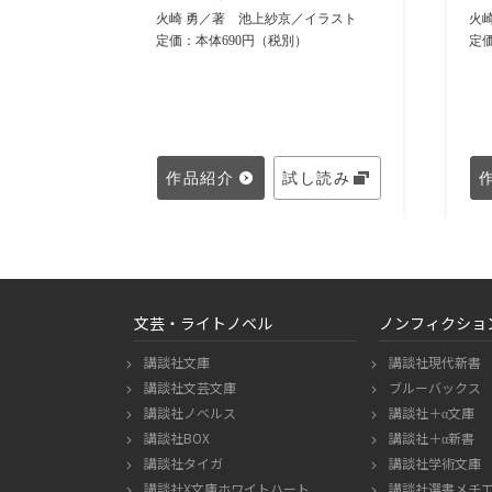
火
火崎 勇／著
池上紗京／イラスト
カザ／イラ
定
定価：本体690円（税別）
し読み
作品紹介
試し読み
文芸・ライトノベル
ノンフィクショ
講談社文庫
講談社現代新書
講談社文芸文庫
ブルーバックス
講談社ノベルス
講談社＋α文庫
講談社BOX
講談社＋α新書
講談社タイガ
講談社学術文庫
講談社X文庫ホワイトハート
講談社選書メチ