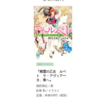
ァンタジー
本格ファンタジー
霊の乙女 ルベ
『精霊の乙女 ルベ
ラ・アヴィアー
ト ラ・アヴィアー
東へ』
タ、東へ』
美紅／著
相田美紅／著
 和／イラスト
釣巻 和／イラスト
：本体630円（税別）
定価：本体630円（税別）