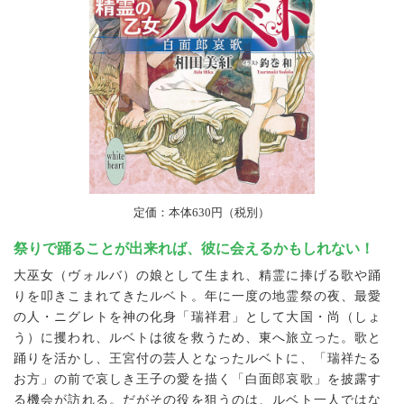
定価：本体630円（税別）
祭りで踊ることが出来れば、彼に会えるかもしれない！
大巫女（ヴォルバ）の娘として生まれ、精霊に捧げる歌や踊
りを叩きこまれてきたルベト。年に一度の地霊祭の夜、最愛
の人・ニグレトを神の化身「瑞祥君」として大国・尚（しょ
う）に攫われ、ルベトは彼を救うため、東へ旅立った。歌と
踊りを活かし、王宮付の芸人となったルベトに、「瑞祥たる
お方」の前で哀しき王子の愛を描く「白面郎哀歌」を披露す
る機会が訪れる。だがその役を狙うのは、ルベト一人ではな