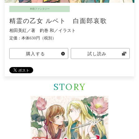
本格ファンタジー
精霊の乙女 ルベト 白面郎哀歌
相田美紅／著 釣巻 和／イラスト
定価：本体630円（税別）
購入する
試し読み
STORY