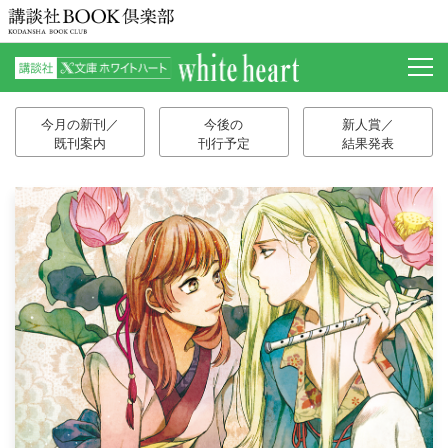
今月の新刊／
今後の
新人賞／
既刊案内
刊行予定
結果発表