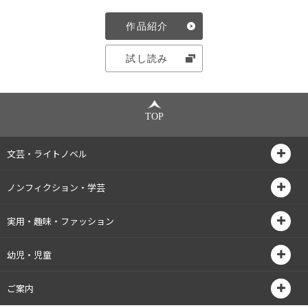
作品紹介
作品紹介
試し読み
試し読み
TOP
文芸・ライトノベル
ノンフィクション・学芸
実用・趣味・ファッション
幼児・児童
ァンタジー
霊の乙女 ルベ
ご案内
ラ・アヴィアー