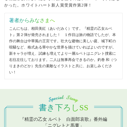
かった。ホワイトハート新人賞受賞作第2弾！
著者からみなさまへ
こんにちは、相田美紅（あいだみく）です。『精霊の乙女ルベ
ト』第２弾が発売されました！ １作目は旅の物語でしたが、本
作の舞台は中華風の王宮です。壮大な建物に美しい庭、城下町の
喧騒など、格式ある華やかな世界を描けていればよいのですが。
新キャラが増え、試練も増えてより一層ルベトはニグレト捜索に
右往左往しております。二人は無事再会できるのか。釣巻 和（つ
りまきのどか）先生の素敵なイラストと共に、お楽しみくださ
い！
書き下ろしSS
『精霊の乙女 ルベト 白面郎哀歌』番外編
「ニグレトと馬董」