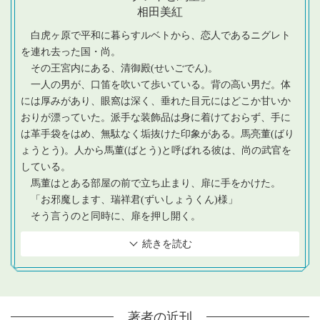
相田美紅
白虎ヶ原で平和に暮らすルベトから、恋人であるニグレト
を連れ去った国・尚。
その王宮内にある、清御殿(せいごでん)。
一人の男が、口笛を吹いて歩いている。背の高い男だ。体
には厚みがあり、眼窩は深く、垂れた目元にはどこか甘いか
おりが漂っていた。派手な装飾品は身に着けておらず、手に
は革手袋をはめ、無駄なく垢抜けた印象がある。馬亮董(ばり
ょうとう)。人から馬董(ばとう)と呼ばれる彼は、尚の武官を
している。
馬董はとある部屋の前で立ち止まり、扉に手をかけた。
「お邪魔します、瑞祥君(ずいしょうくん)様」
そう言うのと同時に、扉を押し開く。
続きを読む
著者の近刊