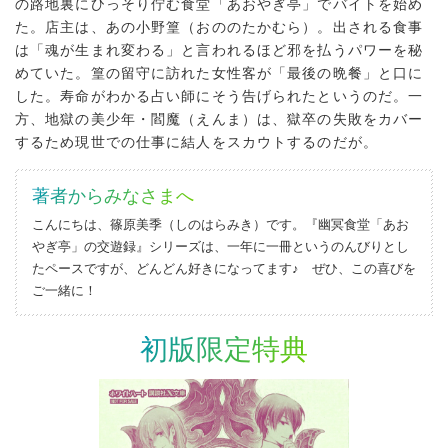
の路地裏にひっそり佇む食堂「あおやぎ亭」でバイトを始め
た。店主は、あの小野篁（おののたかむら）。出される食事
は「魂が生まれ変わる」と言われるほど邪を払うパワーを秘
めていた。篁の留守に訪れた女性客が「最後の晩餐」と口に
した。寿命がわかる占い師にそう告げられたというのだ。一
方、地獄の美少年・閻魔（えんま）は、獄卒の失敗をカバー
するため現世での仕事に結人をスカウトするのだが。
著者からみなさまへ
こんにちは、篠原美季（しのはらみき）です。『幽冥食堂「あお
やぎ亭」の交遊録』シリーズは、一年に一冊というのんびりとし
たペースですが、どんどん好きになってます♪ ぜひ、この喜びを
ご一緒に！
初版限定特典