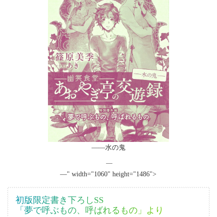
――水の鬼
―
―" width="1060" height="1486">
初版限定書き下ろしSS
「夢で呼ぶもの、呼ばれるもの」より