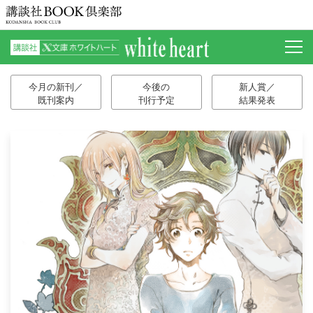
今月の新刊／
今後の
新人賞／
既刊案内
刊行予定
結果発表