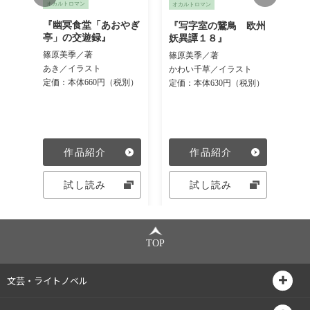
オカルトロマン
オカルトロマン
オカ
ｅｖ
『幽冥食堂「あおやぎ
『写字室の鵞鳥 欧州
『
ｅ
亭」の交遊録』
妖異譚１８』
異
５』
篠原美季／著
篠原美季／著
篠
あき／イラスト
かわい千草／イラスト
か
定価：本体660円（税別）
定価：本体630円（税別）
定価
別）
作品紹介
作品紹介
試し読み
試し読み
TOP
文芸・ライトノベル