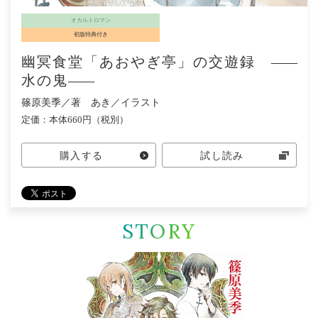
オカルトロマン
初版特典付き
幽冥食堂「あおやぎ亭」の交遊録
―
―
水の鬼
―
―
篠原美季／著 あき／イラスト
定価：本体660円（税別）
購入する
試し読み
STORY