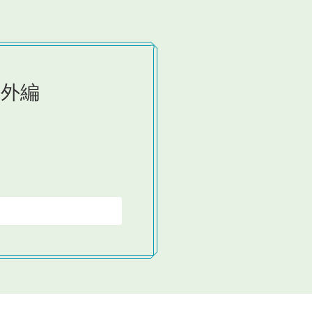
番外編
。