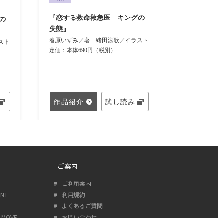
『恋する救命救急医 キングの
『恋する
の
失態』
企み』
春原いずみ／著
緒田涼歌／イラスト
春原いず
スト
定価：本体690円（税別）
定価：本体
作品紹介
試し読み
作品紹
ご案内
ご利用案内
ENT
利用規約
よくあるご質問
MOVE
お問い合わせ