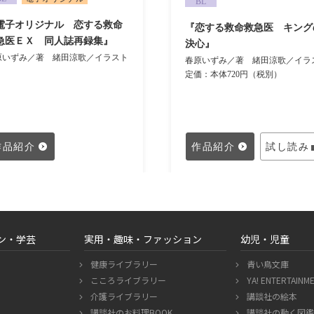
BL
電子オリジナル 恋する救命
『恋する救命救急医 キング
急医ＥＸ 同人誌再録集』
決心』
原いずみ／著
緒田涼歌／イラスト
春原いずみ／著
緒田涼歌／イラ
定価：本体720円（税別）
作品紹介
作品紹介
試し読み
ン・学芸
実用・趣味・ファッション
幼児・児童
健康ライブラリー
青い鳥文庫
こころライブラリー
YA! ENTERTAINM
介護ライブラリー
講談社の絵本
講談社のお料理BOOK
講談社の動く図鑑 