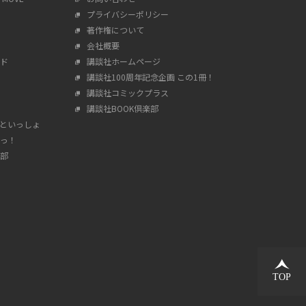
プライバシーポリシー
著作権について
会社概要
ド
講談社ホームページ
講談社100周年記念企画 この1冊！
講談社コミックプラス
講談社BOOK倶楽部
んといっしょ
っ！
部
TOP