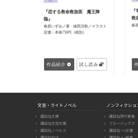
BL
『
～今宵、
『恋する救命救急医 魔王降
救
臨』
春
歌／イラスト
春原いずみ／著
緒田涼歌／イラスト
定価：本体750円（税別）
し読み
作品紹介
試し読み
文芸・ライトノベル
ノンフィクショ
講談社文庫
講談社現代新書
講談社文芸文庫
ブルーバックス
講談社ノベルス
講談社＋α文庫
講談社BOX
講談社＋α新書