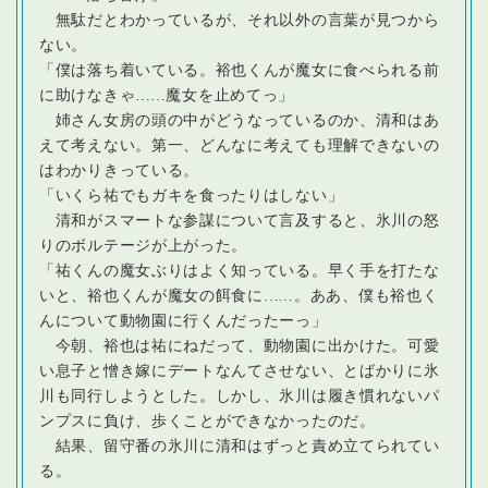
無駄だとわかっているが、それ以外の言葉が見つから
ない。
「僕は落ち着いている。裕也くんが魔女に食べられる前
に助けなきゃ
…
…魔女を止めてっ」
姉さん女房の頭の中がどうなっているのか、清和はあ
えて考えない。第一、どんなに考えても理解できないの
はわかりきっている。
「いくら祐でもガキを食ったりはしない」
清和がスマートな参謀について言及すると、氷川の怒
りのボルテージが上がった。
「祐くんの魔女ぶりはよく知っている。早く手を打たな
いと、裕也くんが魔女の餌食に
…
…。ああ、僕も裕也く
んについて動物園に行くんだったーっ」
今朝、裕也は祐にねだって、動物園に出かけた。可愛
い息子と憎き嫁にデートなんてさせない、とばかりに氷
川も同行しようとした。しかし、氷川は履き慣れないパ
ンプスに負け、歩くことができなかったのだ。
結果、留守番の氷川に清和はずっと責め立てられてい
る。