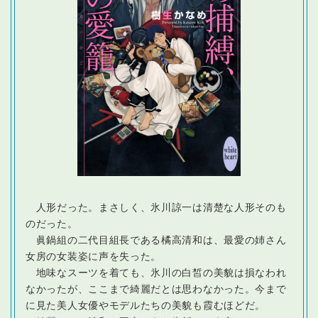
人形だった。まさしく、氷川諒一は清楚な人形そのも
のだった。
眞鍋組の二代目組長である橘高清和は、最愛の姉さん
女房の女装姿に声を失った。
地味なスーツを着ても、氷川の白皙の美貌は損なわれ
なかったが、ここまで綺麗だとは思わなかった。今まで
に見た美人女優やモデルたちの美貌も霞むほどだ。