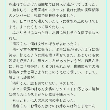
を連れて出かけた遊園地では何人か逃がしてしまった。
始末しろ、と遊園地のスタッフに化けた陰の実動部隊
のメンバーに、視線で抹殺指令を出した。
が、ピエロ姿で潜んでいたサメに抹殺を止められてし
まう。まったくもって腹立たしい。
ふたりきりになった時、氷川に寂しそうな顔で尋ねら
れた。
「清和くん、僕は女性のほうがよかった？」
清和が首を左右に振ると、氷川は花が咲いたように微
笑み、甘えるように頰を擦り寄せてきた。あまりにも女
装姿を絶賛され、思うところがあったようだ。過激さ故
に、祐に『核弾頭』と名づけられたが、世間知らずの幼
馴染みは昔と同じようにこのうえなく優しい。そして、
誰よりも綺麗だ。
「清和くん、誰も見ていない。キスして」
すぐに最愛の姉さん女房のリクエストに応じる。清和
は何ものにも代えがたい幸福を味わった。
もっとも、ほんの束の間の幸せだった。
「裕也くん、お母さんはそのお嫁さんは許しませーん