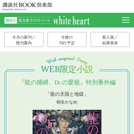
今月の新刊／
今後の
新人賞／
既刊案内
刊行予定
結果発表
WEB限定小説
『龍の捕縛、Dr.の愛籠』特別番外編
「龍の天国と地獄」
樹生かなめ