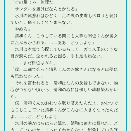
「その足じゃ、無理だ」
「サンダルを履けばなんとかなる」
氷川の靴擦れはひどく、足の裏の皮膚もペロリと剝け
ていた。痛々しくてたまらない。
「やめろ」
「清和くん、こうしている間にも大事な裕也くんが魔女
にたぶらかされる。
…
…ああ、どうしよう」
氷川は本気で心配しているらしく、ガラス玉のような
目が潤んだ。泣かれると困る。手も足も出ない。
「
…
…まだ裕也はガキ」
「僕、二歳で会った清和くんのお嫁さんになるとは夢に
も思わなかった」
それを言われると、清和はなんの反論もできない。物
心がつかない頃から、清和の心には優しい幼馴染みがい
た。
「僕、清和くんのおむつを取り替えたんだよ。おむつで
もこもこしていた清和くんがこんなに大きくなったんだ
よ。
…
…ど、どうしよう」
氷川の涙がはらはらと流れ、清和は途方に暮れた。ど
うしていいのか、まったくわからない。戦争しているほ