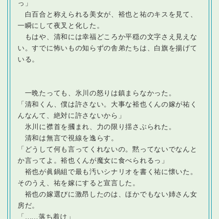
っ」
白百合と称えられる美女が、裕也と祐のキスを見て、
一瞬にして夜叉と化した。
もはや、清和には幸福どころか平穏の文字さえ見えな
い。すでに怖いもの知らずの舎弟たちは、白旗を揚げて
いる。
一晩たっても、氷川の怒りは鎮まらなかった。
「清和くん、僕は許さない。大事な裕也くんの嫁が祐く
んなんて、絶対に許さないから」
氷川に襟首を摑まれ、力の限り揺さぶられた。
清和は無言で視線を逸らす。
「どうして何も言ってくれないの。黙ってないでなんと
か言ってよ。裕也くんが魔女に食べられるっ」
裕也が眞鍋組で最も汚いシナリオを書く祐に懐いた。
そのうえ、祐を嫁にすると宣言した。
裕也の嫁選びに激昂したのは、ほかでもない姉さん女
房だ。
「
…
…落ち着け」