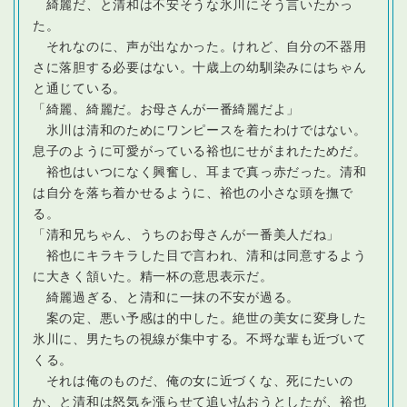
綺麗だ、と清和は不安そうな氷川にそう言いたかっ
た。
それなのに、声が出なかった。けれど、自分の不器用
さに落胆する必要はない。十歳上の幼馴染みにはちゃん
と通じている。
「綺麗、綺麗だ。お母さんが一番綺麗だよ」
氷川は清和のためにワンピースを着たわけではない。
息子のように可愛がっている裕也にせがまれたためだ。
裕也はいつになく興奮し、耳まで真っ赤だった。清和
は自分を落ち着かせるように、裕也の小さな頭を撫で
る。
「清和兄ちゃん、うちのお母さんが一番美人だね」
裕也にキラキラした目で言われ、清和は同意するよう
に大きく頷いた。精一杯の意思表示だ。
綺麗過ぎる、と清和に一抹の不安が過る。
案の定、悪い予感は的中した。絶世の美女に変身した
氷川に、男たちの視線が集中する。不埒な輩も近づいて
くる。
それは俺のものだ、俺の女に近づくな、死にたいの
か、と清和は怒気を漲らせて追い払おうとしたが、裕也