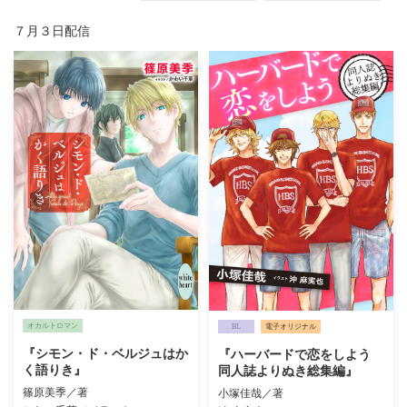
７月３日配信
オカルトロマン
BL
電子オリジナル
『シモン・ド・ベルジュはか
『ハーバードで恋をしよう
く語りき』
同人誌よりぬき総集編』
篠原美季／著
小塚佳哉／著