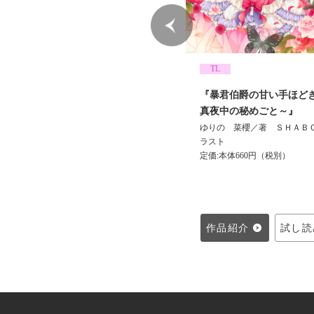
BL
TL
『恋月夜、こんこん』
『暴君伯爵の甘い手ほど
ゆりの 菜櫻／著
Ｃｉｅｌ／イラス
真夜中の秘めごと～』
ト
ゆりの 菜櫻／著
ＳＨＡＢ
定価:本体600円（税別）
ラスト
定価:本体660円（税別）
作品紹介
試し読み
作品紹介
試し読