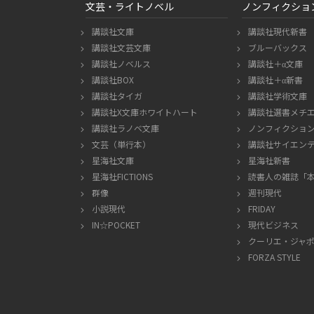
文芸・ライトノベル
ノンフィクショ
講談社文庫
講談社現代新書
講談社文芸文庫
ブルーバックス
講談社ノベルス
講談社＋α文庫
講談社BOX
講談社＋α新書
講談社タイガ
講談社学術文庫
講談社X文庫ホワイトハート
講談社選書メチ
講談社ラノベ文庫
ノンフィクショ
文芸（単行本）
講談社サイエン
星海社文庫
星海社新書
星海社FICTIONS
読書人の雑誌「
群像
週刊現代
小説現代
FRIDAY
IN☆POCKET
現代ビジネス
クーリエ・ジャ
FORZA STYLE