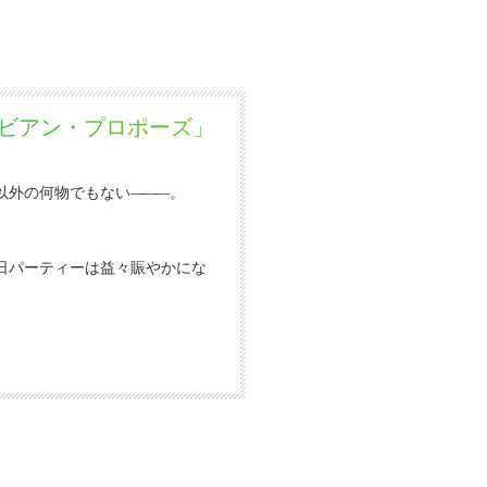
ラビアン・プロポーズ」
以外の何物でもない
―
―
―。
。
日パーティーは益々賑やかにな