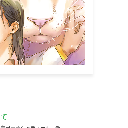
れて
の美形王子シャディール。優