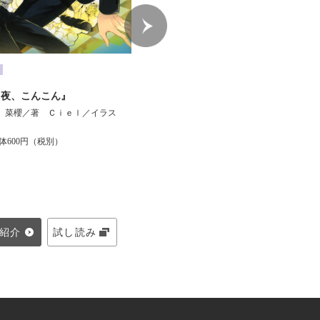
TL
月夜、こんこん』
『暴君伯爵の甘い手ほどき ～
 菜櫻／著
Ｃｉｅｌ／イラス
真夜中の秘めごと～』
ゆりの 菜櫻／著
ＳＨＡＢＯＮ／イ
体600円（税別）
ラスト
定価:本体660円（税別）
紹介
試し読み
作品紹介
試し読み