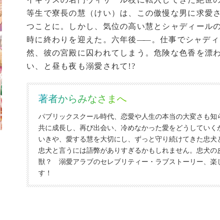
等生で寮長の慧（けい）は、この傲慢な男に求愛
つことに。しかし、気位の高い慧とシャディール
時に終わりを迎えた。六年後
―
―。仕事でシャディ
然、彼の宮殿に囚われてしまう。危険な色香を漂
い、と昼も夜も溺愛されて!?
著者からみなさまへ
パブリックスクール時代、恋愛や人生の本当の大変さも知
共に成長し、再び出会い、冷めなかった愛をどうしていく
いきや、愛する慧を大切にし、ずっと守り続けてきた忠犬
忠犬と言うには語弊がありすぎるかもしれません。忠犬の
獣？ 溺愛アラブのセレブリティー・ラブストーリー、楽
す！