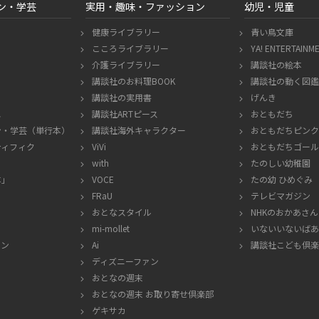
ン・学芸
実用・趣味・ファッション
幼児・児童
健康ライブラリー
青い鳥文庫
こころライブラリー
YA! ENTERTAINM
介護ライブラリー
講談社の絵本
講談社のお料理BOOK
講談社の動く図鑑 
講談社の実用書
げんき
エ
講談社ARTピース
おともだち
ン・学芸
（単行本）
講談社海外キャラクター
おともだちピンク
ティフィク
ViVi
おともだちゴール
with
たのしい幼稚園
本」
VOCE
たの幼 ひめぐみ
FRaU
テレビマガジン
おとなスタイル
NHKのおかあさ
mi-mollet
いないいないばあ
ポン
Ai
講談社こども倶楽
ディズニーファン
おとなの週末
おとなの週末 お取り寄せ倶楽部
ゲキサカ