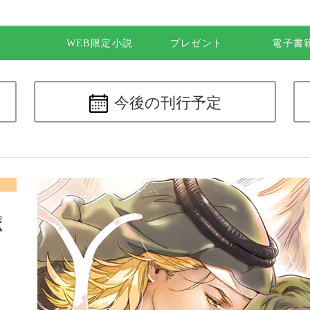
WEB限定小説
プレゼント
電子書
今後の
刊行予定
ポ
花