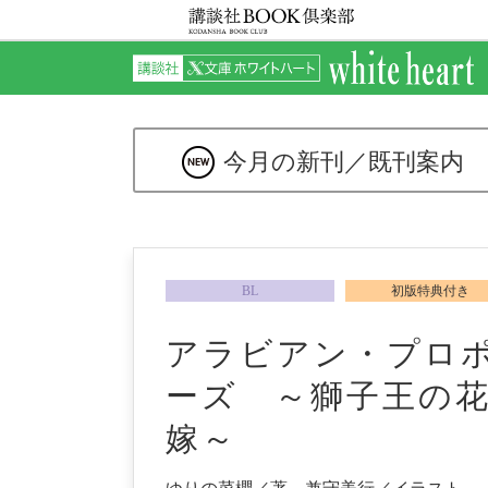
今月の新刊／
既刊案内
BL
初版特典付き
アラビアン・プロ
ーズ ～獅子王の
嫁～