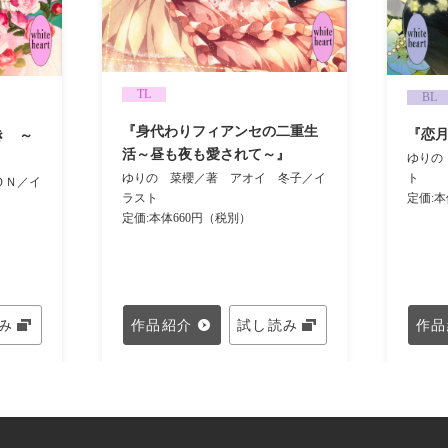
TL
BL
『身代わりフィアンセの二重生
『恋
き ～
活～昼も夜も愛されて～』
ゆりの
ト
ゆりの 菜櫻／著
アオイ 冬子／イ
ＯＮ／イ
定価:本
ラスト
定価:本体660円（税別）
み
作品紹介
試し読み
作品