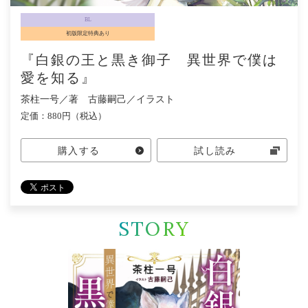
BL
初版限定特典あり
『白銀の王と黒き御子 異世界で僕は
愛を知る』
茶柱一号／著 古藤嗣己／イラスト
定価：880円（税込）
購入する
試し読み
STORY