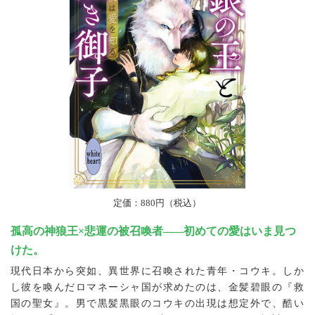
定価：880円（税込）
孤高の神狼王×悲運の被召喚者
―
―初めての愛はいま見つ
けた。
現代日本から突如、異世界に召喚された青年・コウキ。しか
し彼を喚んだロマネーシャ国が求めたのは、金髪碧眼の『救
国の聖女』。男で黒髪黒眼のコウキの出現は想定外で、酷い