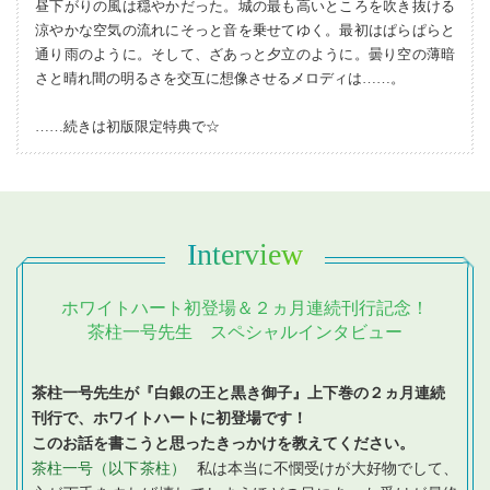
昼下がりの風は穏やかだった。城の最も高いところを吹き抜ける
涼やかな空気の流れにそっと音を乗せてゆく。最初はぱらぱらと
通り雨のように。そして、ざあっと夕立のように。曇り空の薄暗
さと晴れ間の明るさを交互に想像させるメロディは
…
…。
…
…続きは初版限定特典で☆
Interview
ホワイトハート初登場＆２ヵ月連続刊行記念！
茶柱一号先生 スペシャルインタビュー
茶柱一号先生が『白銀の王と黒き御子』上下巻の２ヵ月連続
刊行で、ホワイトハートに初登場です！
このお話を書こうと思ったきっかけを教えてください。
茶柱一号（以下茶柱）
私は本当に不憫受けが大好物でして、