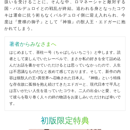
扱いを受けることに。そんな中、ロマネーシャと敵対する
国・バルデュロイとの戦乱が終結。追われる身となったコウ
キは運命に抗う術もなくバルデュロイ側に迎え入れられ、今
度は『豊穣の御子』として『神狼』の獣人王・エドガーに抱
かれてしまう。
著者からみなさまへ
はじめまして、茶柱一号（ちゃばしらいちごう）と申します。読
者として楽しんでいたレーベルで、まさか私の好きを全て詰め込
んだお話を書かせていただけるとは思っていなかったので、人生
は不思議なものだなと改めて感じております。そして、新作の内
容は狼獣人の王×異世界へ召喚された日本人。『神狼』という特殊
な存在故に孤独を抱え続けてきたエドガーと、現代日本で平凡と
は言いがたい人生を送っていたコウキ。二人の出会いと愛、そし
て彼らを取り巻く人々の絆の物語をお楽しみいただければ幸いで
す。
初版限定特典