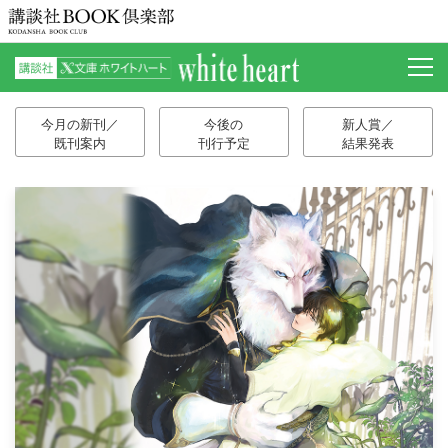
今月の新刊／
今後の
新人賞／
既刊案内
刊行予定
結果発表