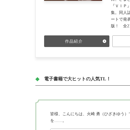
『ＶＩＰ
集。同人誌
ートで発
版！ 全2
作品紹介
電子書籍で大ヒットの人気TL！
皆様、こんにちは、火崎 勇（ひざきゆう
を
…
…。