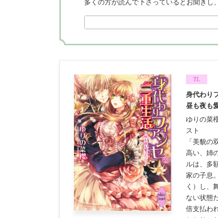
多くの方が読んで下さっているとお聞きし
TL
身代わり
昼も夜も
ゆりの菜
スト
「美貌の
高い、姉
ルは、多
家の子息
く）し、
ない状態
倍支払わ