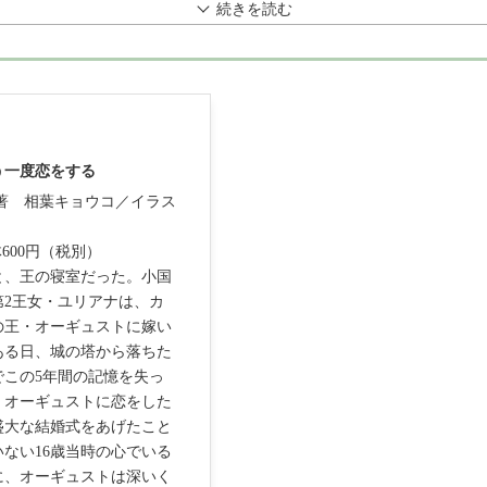
続きを読む
う一度恋をする
／著
相葉キョウコ／イラス
体600円（税別）
と、王の寝室だった。小国
第2王女・ユリアナは、カ
の王・オーギュストに嫁い
ある日、城の塔から落ちた
でこの5年間の記憶を失っ
。オーギュストに恋をした
盛大な結婚式をあげたこと
ない16歳当時の心でいる
に、オーギュストは深いく