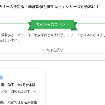
テリーの決定版「華族探偵と書生助手」シリーズが合本に！
著者からのコメント
。愛着あるデビュー作「華族探偵と書生助手」シリーズが合本になりま
も嬉しいです。
続きを読む
ー
と書生助手 全4冊合本版
さ／著
THORES柴本／イ
初期。京都で住み込み書生