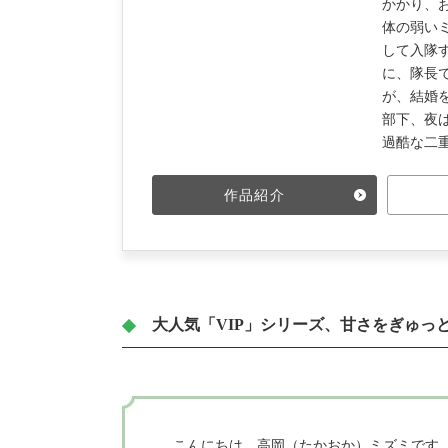
かかり、
体の弱い
して入隊
に、隊長
が、結婚を
部下、夜
過酷な二
作品紹介
大人気「VIP」シリーズ、甘さをぎゅっ
こんにちは。高岡（たかおか）ミズミです。