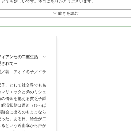
、とても嬉しいです。本当にありがとうございます。
続きを読む
フィアンセの二重生活 ～
愛されて～
櫻／著
アオイ冬子／イラ
双子」として社交界でも名
のマリエッタと弟のミシェ
額の借金を抱える貧乏子爵
。経済状態は逼迫（ひっぱ
舞踏会に出るのもままなら
だった。ある日、給金が二
れるという近衛隊から声が