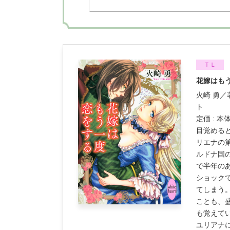
ＴＬ
花嫁はも
火崎 勇
ト
定価 : 本
目覚める
リエナの
ルドナ国
で半年の
ショック
てしまう
ことも、
も覚えてい
ユリアナ