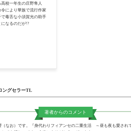
る高校一年生の庄野隼人
命令により華族で流行作家
子で毒舌な小須賀光の助手
になるのだが!?
ロングセラーTL
著者からのコメント
（なお）です。『身代わりフィアンセの二重生活 ～昼も夜も愛されて～