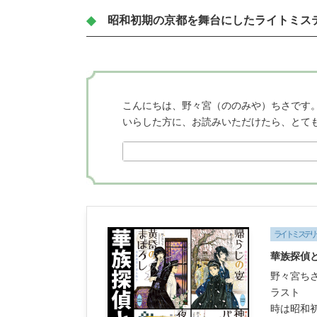
昭和初期の京都を舞台にしたライトミス
こんにちは、野々宮（ののみや）ちさです
いらした方に、お読みいただけたら、とて
ライトミステリ
華族探偵
野々宮ち
ラスト
時は昭和