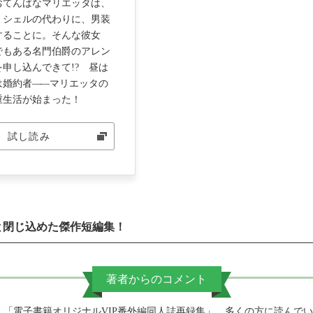
おてんばなマリエッタは、
ミシェルの代わりに、男装
することに。そんな彼女
でもある名門伯爵のアレン
申し込んできて!? 昼は
は婚約者
―
―マリエッタの
重生活が始まった！
試し読み
と閉じ込めた傑作短編集！
著者からのコメント
「電子書籍オリジナルVIP番外編同人誌再録集」、多くの方に読んで