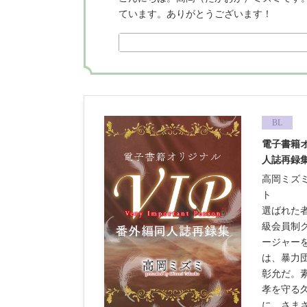
ています。ありがとうございます！
BL
電子書籍
人誌再録
高岡ミズ
ト
選ばれた
級会員制ク
ージャー
は、暴力
彰允だ。
孝を守る久
に、さま