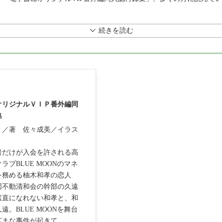
続きを読む
オリジナルＶＩＰ番外編同
集
ミ／著
佐々成美／イラス
者だけが入会を許される高
ラブBLUE MOONのマネ
を務める柚木和孝の恋人
団不動清和会の幹部の久遠
素直になれない和孝と、和
遠。BLUE MOONを舞台
ざまな事件が起きて
…
…。