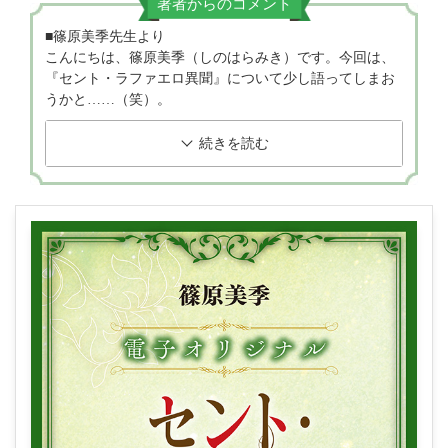
著者からのコメント
■篠原美季先生より
こんにちは、篠原美季（しのはらみき）です。今回は、
『セント・ラファエロ異聞』について少し語ってしまお
うかと
…
…（笑）。
続きを読む