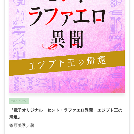
オカルトロマン
『電子オリジナル セント・ラファエロ異聞 エジプト王の
帰還』
篠原美季／著