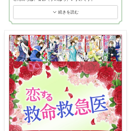
続きを読む