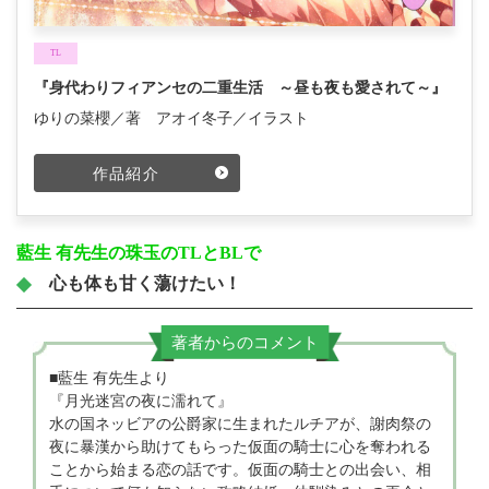
TL
『身代わりフィアンセの二重生活 ～昼も夜も愛されて～』
ゆりの菜櫻／著 アオイ冬子／イラスト
作品紹介
藍生 有先生の珠玉のTLとBLで
心も体も甘く蕩けたい！
著者からのコメント
■藍生 有先生より
『月光迷宮の夜に濡れて』
水の国ネッビアの公爵家に生まれたルチアが、謝肉祭の
夜に暴漢から助けてもらった仮面の騎士に心を奪われる
ことから始まる恋の話です。仮面の騎士との出会い、相