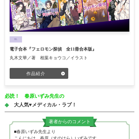
BL
電子合本『フェロモン探偵 全11冊合本版』
丸木文華／著 相葉キョウコ／イラスト
作品紹介
必読！ 春原いずみ先生の
大人気♥メディカル・ラブ！
著者からのコメント
■春原いずみ先生より
こんにちは、春原（すのはら）いずみです。