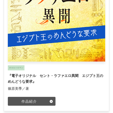
オカルトロマン
『電子オリジナル セント・ラファエロ異聞 エジプト王の
めんどうな要求』
篠原美季／著
作品紹介