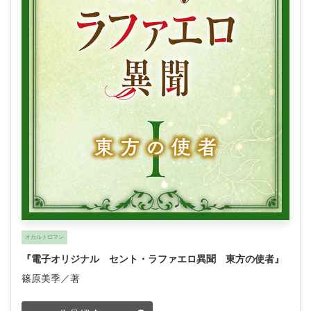
オカルトロマン
『電子オリジナル セント・ラファエロ異聞 東方の使者』
篠原美季／著