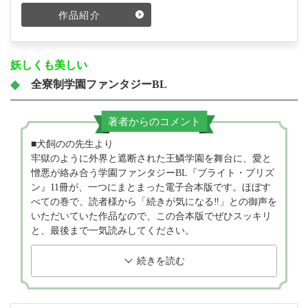
作品紹介
妖しくも美しい
全寮制学園ファンタジーBL
著者からのコメント
■犬飼のの先生より
牢獄のように外界と遮断された王鱗学園を舞台に、愛と
憎悪が絡み合う学園ファンタジーBL『ブライト・プリズ
ン』11冊が、一つにまとまった電子合本版です。ほぼす
べての巻で、読者様から「続きが気になる‼︎」との御声を
いただいていた作品なので、この合本版でぜひスッキリ
と、最後まで一気読みしてください。
続きを読む