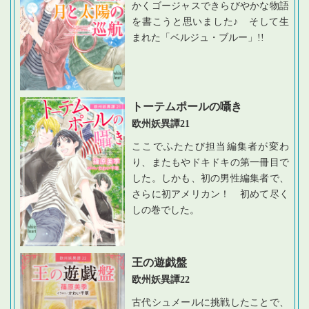
かくゴージャスできらびやかな物語
を書こうと思いました♪ そして生
まれた「ベルジュ・ブルー」!!
トーテムポールの囁き
欧州妖異譚21
ここでふたたび担当編集者が変わ
り、またもやドキドキの第一冊目で
した。しかも、初の男性編集者で、
さらに初アメリカン！ 初めて尽く
しの巻でした。
王の遊戯盤
欧州妖異譚22
古代シュメールに挑戦したことで、