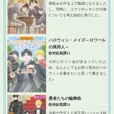
骨組みを作る上で勉強になりました
し、同時に、ユウリやシモンの今後
についても考え始めた巻でした。
ハロウィン・メイズ～ロワール
の異邦人～
欧州妖異譚23
10月にサイン会が決まっていたた
め、なんとしてもお祭り気分のハロ
ウィンを書きたいと思って書きまし
た♪
愚者たちの輪舞曲
欧州妖異譚24
当初の予定より若干早いシリーズ終