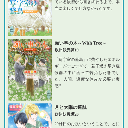
ている段階から書き終わるまで、本
当に楽しくて仕方なかったです。
願い事の木～Wish Tree～
欧州妖異譚19
「写字室の鵞鳥」に費やしたエネル
ギーがすごすぎて、若干燃え尽き症
候群の中にあって苦労した巻でし
た。人間、適度な休みが必要と実
感!!
月と太陽の巡航
欧州妖異譚20
20冊目のお祝いということで、とに