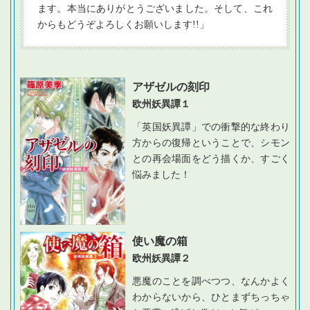
ます。本当にありがとうございました。そして、これ
からもどうぞよろしくお願いします!!」
アザゼルの刻印
欧州妖異譚１
「英国妖異譚」での衝撃的な終わり
方からの復帰ということで、シモン
との再会場面をどう描くか、すごく
悩みました！
使い魔の箱
欧州妖異譚２
悪魔のことを調べつつ、なんかよく
わからないから、ひとまずちっちゃ