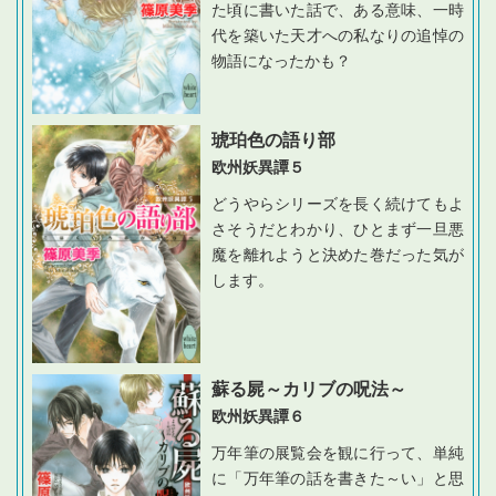
た頃に書いた話で、ある意味、一時
代を築いた天才への私なりの追悼の
物語になったかも？
琥珀色の語り部
欧州妖異譚５
どうやらシリーズを長く続けてもよ
さそうだとわかり、ひとまず一旦悪
魔を離れようと決めた巻だった気が
します。
蘇る屍～カリブの呪法～
欧州妖異譚６
万年筆の展覧会を観に行って、単純
に「万年筆の話を書きた～い」と思