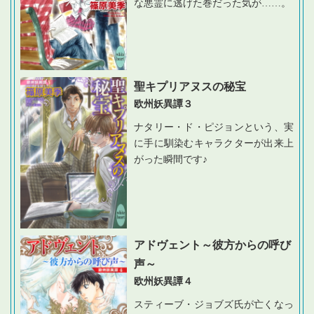
な悪霊に逃げた巻だった気が
…
…。
聖キプリアヌスの秘宝
欧州妖異譚３
ナタリー・ド・ピジョンという、実
に手に馴染むキャラクターが出来上
がった瞬間です♪
アドヴェント～彼方からの呼び
声～
欧州妖異譚４
スティーブ・ジョブズ氏が亡くなっ