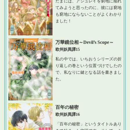
たまには、アシュレイを窮地に陥れ
てみようと思ったのに、彼には窮地
も窮地にならないことがよくわかり
ました！
万華鏡位相～Devil’s Scope～
欧州妖異譚15
私の中では、いちおうシリーズの折
り返しの巻という位置づけでしたの
で、私なりに鍵となる話を書きまし
た。
百年の秘密
欧州妖異譚16
「百年の秘密」というタイトルあり