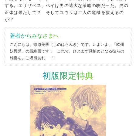
する。エリザベス、ベイは男の遠大な策略の駒だった。男の
正体は果たして？ そしてユウリは二人の危機を救えるの
か!?
著者からみなさまへ
こんにちは、篠原美季（しのはらみき）です。いよいよ、「欧州
妖異譚」の最終回です！ これで、ひとまず見納めとなる彼らの
雄姿を、ご堪能あれ
―
―!!
初版限定特典