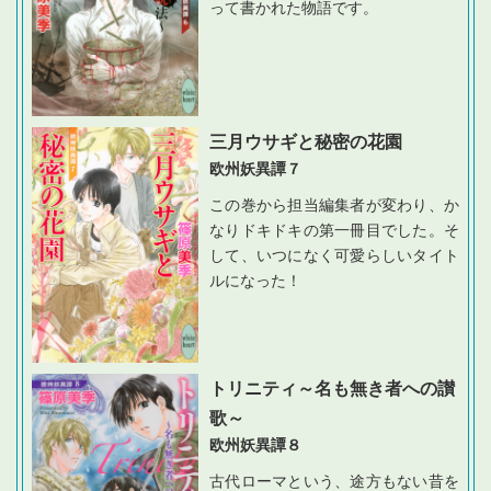
って書かれた物語です。
三月ウサギと秘密の花園
欧州妖異譚７
この巻から担当編集者が変わり、か
なりドキドキの第一冊目でした。そ
して、いつになく可愛らしいタイト
ルになった！
トリニティ～名も無き者への讃
歌～
欧州妖異譚８
古代ローマという、途方もない昔を