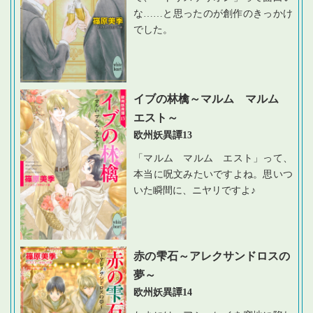
な
…
…と思ったのが創作のきっかけ
でした。
イブの林檎～マルム マルム
エスト～
欧州妖異譚13
「マルム マルム エスト」って、
本当に呪文みたいですよね。思いつ
いた瞬間に、ニヤリですよ♪
赤の雫石～アレクサンドロスの
夢～
欧州妖異譚14