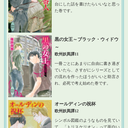
台にした話を書けたらいいなと思っ
た巻です。
黒の女王～ブラック・ウィドウ
～
欧州妖異譚11
一冊ごとにあまりに自由に書き過ぎ
ていたら、さすがにシリーズとして
の流れを作ったほうがいいと助言さ
れ、必死で考え始めた巻です。
オールディンの祝杯
欧州妖異譚12
シンボル図鑑のようなものを見てい
て、「トリスケリオン」って面白い