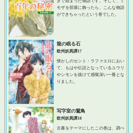
きで始まった物語です。そして、ミ
モザを部屋に飾ったら、こんな物語
ができちゃったという巻でした。
龍の眠る石
欧州妖異譚17
懐かしのセント・ラファエロにおい
て、もはや伝説となっているユウリ
やシモンを描けて感慨深い一冊とな
りました。
写字室の鵞鳥
欧州妖異譚18
古書をテーマにしたこの巻は、調べ