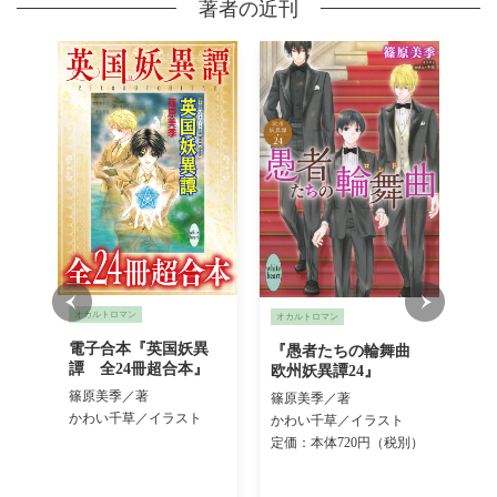
著者の近刊
オカルトロマン
オカ
オカルトロマン
電子合本『英国妖異
『
クサ
『愚者たちの輪舞曲
譚 全24冊超合本』
長
欧州
欧州妖異譚24』
集
篠原美季／著
篠原美季／著
篠
かわい千草／イラスト
かわい千草／イラスト
か
定価：本体720円（税別）
定価
別）