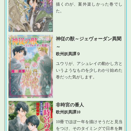
描くのが、案外楽しかった巻でし
た。
神従の獣～ジェヴォーダン異聞
～
欧州妖異譚９
ユウリが、アシュレイの動かし方と
いうようなものを少しわかり始めた
巻だった気がします。
非時宮の番人
欧州妖異譚10
10冊でほぼ一年を描けそうだと見当
をつけ、そのタイミングで日本を舞