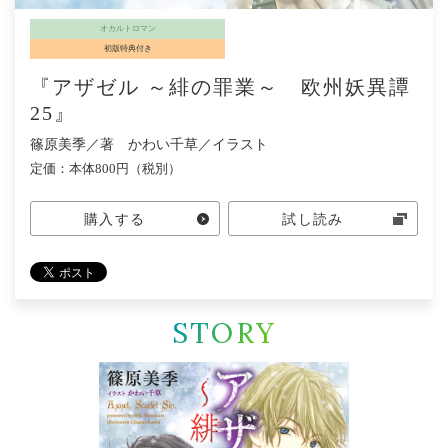
オカルトロマン
初版特典付き
『アザゼル ～緋の罪業～ 欧州妖異譚
25』
篠原美季／著 かわい千草／イラスト
定価：本体800円（税別）
購入する
試し読み
STORY