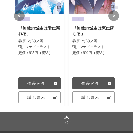
BL
BL
B
『無敵の城主は愛に溺
『無敵の城主は恋に落
電
急医
れる』
ちる』
る
隠れ
の
春原いずみ／著
春原いずみ／著
春
鴨川ツナ／イラスト
鴨川ツナ／イラスト
定価：935円（税込）
定価：902円（税込）
別）
作品紹介
作品紹介
試し読み
試し読み
TOP