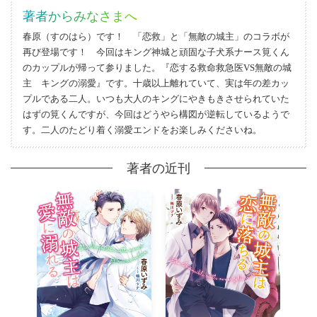
著者からみなさまへ
春原（すのはら）です！ 「恋救」と「無敵の城主」のコラボが
再び登場です！ 今回はキング神城と頑固な子犬系ナース筧くん
のカップルが帰って参りました。『恋する救命救急医VS無敵の城
主 キングの溺愛』です。十歳以上離れていて、実は年の差カッ
プルである二人。いつも大人のキングにやきもきさせられていた
はずの筧くんですが、今回はどうやら構図が逆転しているようで
す。二人のたどり着く溺愛エンドをお楽しみくださいね。
著者の近刊