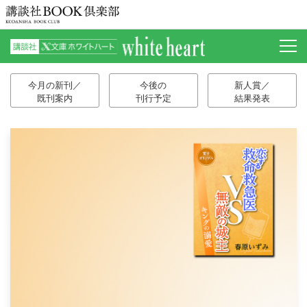
今月の新刊／
今後の
新人賞／
既刊案内
刊行予定
結果発表