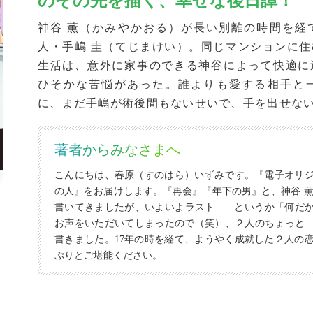
のその先を描く、幸せな後日譚！
神谷 薫（かみやかおる）が長い別離の時間を経
人・手嶋 圭（てじまけい）。同じマンションに
生活は、意外に家事のできる神谷によって快適に
ひそかな苦悩があった。誰よりも愛する相手と
に、まだ手嶋が術後間もないせいで、手を出せな
著者からみなさまへ
こんにちは、春原（すのはら）いずみです。『電子オリ
の人』をお届けします。『再会』『年下の男』と、神谷 薫
書いてきましたが、いよいよラスト
…
…というか「何だ
お声をいただいてしまったので（笑）、２人のちょっと
書きました。17年の時を経て、ようやく成就した２人の
ぷりとご堪能ください。