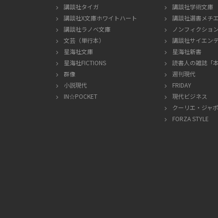
講談社タイガ
講談社学術文庫
講談社X文庫ホワイトハート
講談社選書メチ
講談社ラノベ文庫
ノンフィクショ
文芸（単行本）
講談社サイエン
星海社文庫
星海社新書
星海社FICTIONS
読書人の雑誌「
群像
週刊現代
小説現代
FRIDAY
IN☆POCKET
現代ビジネス
クーリエ・ジャ
FORZA STYLE