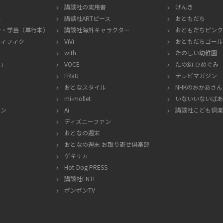
講談社の実用書
げんき
エ
講談社ARTピース
おともだち
ン・学芸
（単行本）
講談社海外キャラクター
おともだちピンク
ティフィク
ViVi
おともだちゴール
with
たのしい幼稚園
本」
VOCE
たの幼 ひめぐみ
FRaU
テレビマガジン
おとなスタイル
NHKのおかあさ
mi-mollet
いないいないばあ
ポン
Ai
講談社こども倶楽
ディズニーファン
おとなの週末
おとなの週末 お取り寄せ倶楽部
ゲキサカ
Hot-Dog PRESS
講談社ENT!
ボンボンTV