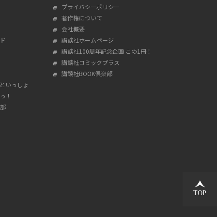
プライバシーポリシー
著作権について
会社概要
ド
講談社ホームページ
講談社100周年記念企画 この1冊！
講談社コミックプラス
講談社BOOK倶楽部
んといっしょ
っ！
部
TOP