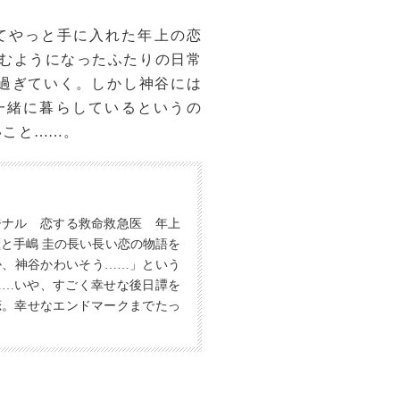
てやっと手に入れた年上の恋
住むようになったふたりの日常
過ぎていく。しかし神谷には
一緒に暮らしているというの
いこと
…
…。
ジナル 恋する救命救急医 年上
と手嶋 圭の長い長い恋の物語を
か、神谷かわいそう
…
…」という
…
…いや、すごく幸せな後日譚を
恋。幸せなエンドマークまでたっ