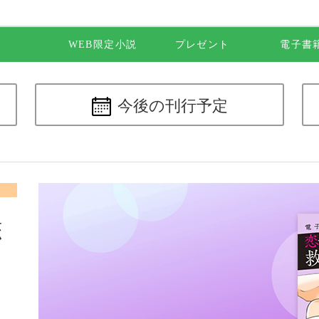
WEB限定小説
プレゼント
電子書
今後の
刊行予定
恋
年