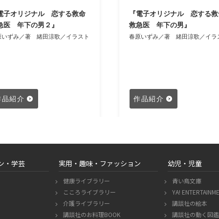
電子オリジナル 恋する救命
『電子オリジナル 恋する救
急医 年下の男２』
救急医 年下の男』
原いずみ／著
緒田涼歌／イラスト
春原いずみ／著
緒田涼歌／イラ
作品紹介
作品紹介
ン・学芸
実用・趣味・ファッション
幼児・児童
健康ライブラリー
青い鳥文庫
こころライブラリー
YA! ENTERTAINM
介護ライブラリー
講談社の絵本
講談社のお料理BOOK
講談社の動く図鑑 