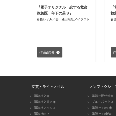
『電子オリジナル 恋する救命
『
～今宵、
救急医 年下の男３』
救
春原いずみ／著
緒田涼歌／イラスト
春
歌／イラスト
し読み
作品紹介
文芸・ライトノベル
ノンフィクショ
講談社文庫
講談社現代新書
講談社文芸文庫
ブルーバックス
講談社ノベルス
講談社＋α文庫
講談社BOX
講談社＋α新書