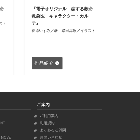
命
『電子オリジナル 恋する救命
『電子オ
救急医 キャラクター・カル
救急医 
テ』
スト
春原いず
春原いずみ／著
緒田涼歌／イラスト
作品紹介
作品紹
ご案内
ご利用案内
ENT
利用規約
よくあるご質問
MOVE
お問い合わせ