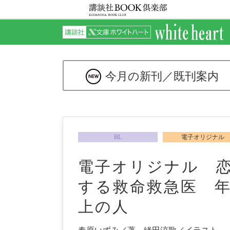
今月の新刊／
既刊案内
BL
電子オリジナル
電子オリジナル 
する救命救急医 
上の人