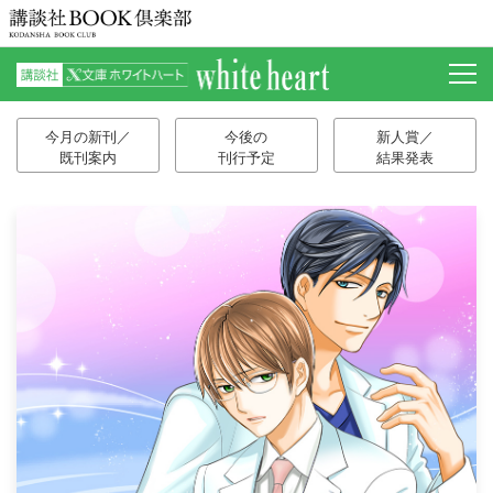
今月の新刊／
今後の
新人賞／
既刊案内
刊行予定
結果発表