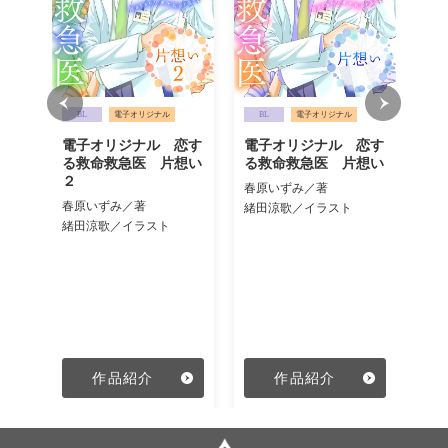
BL
電子オリジナル
BL
電子オリジナル
B
電子オリジナル 恋す
電子オリジナル 恋す
電
急医
る救命救急医 片想い
る救命救急医 片想い
る
隠れ
２
ク
春原いずみ／著
春原いずみ／著
春
緒田涼歌／イラスト
緒田涼歌／イラスト
緒
別）
作品紹介
作品紹介