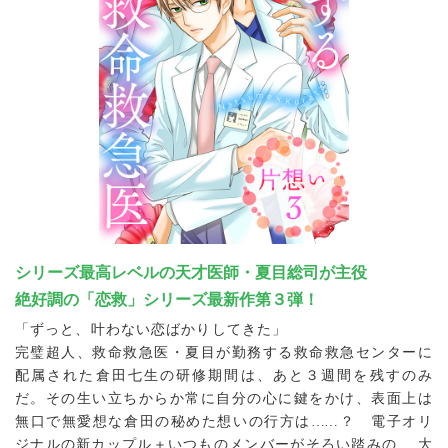
シリーズ最高レベルの天才医師・夏目総司が主役
絶好調の「恋救」シリーズ最新作第３弾！
「ずっと、叶わない恋ばかりしてきた」
完璧超人、救命救急医・夏目が勤務する救命救急センターに
配属された倉田七生の研修期間は、あと３週間を残すのみ
だ。その生い立ちからか常に自分の心に鍵をかけ、表面上は
無口で無愛想な倉田の秘めた想いの行方は
…
…？ 電子オリ
ジナルの新カップル＋いつものメンバーがそろい踏みの、 大