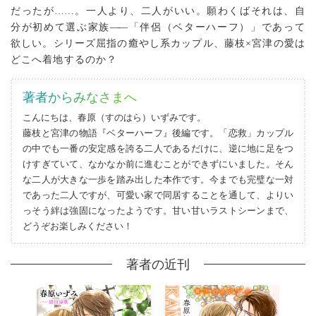
だったが
…
…。一人より、二人がいい。願わくばそれは、自
分が初めて選ぶ家族
―
―「伴侶（ベターハーフ）」であって
欲しい。シリーズ屈指の癒やし系カップル、藤枝×宮津の愛は
どこへ着地するのか？
著者からみなさまへ
こんにちは、春原（すのはら）いずみです。
藤枝と宮津の物語『ベターハーフ』後編です。「恋救」カップル
の中でも一番の安定感を誇る二人であるだけに、逆に地に足をつ
けすぎていて、なかなか前に進むことができずにいました。そん
な二人が大きな一歩を踏み出した本作です。今までも完璧な一対
であった二人ですが、可愛い家で同居することを通して、よりい
っそう絆は強固になったようです。甘い甘いラストシーンまで、
どうぞお楽しみください！
著者の近刊