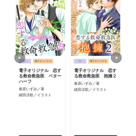
BL
電子オリジナル
BL
電子オリジナル
B
電子オリジナル 恋す
電子オリジナル 恋す
電
急医
る救命救急医 ベター
る救命救急医 抱擁２
る
隠れ
ハーフ
春原いずみ／著
春
春原いずみ／著
緒田涼歌／イラスト
緒
緒田涼歌／イラスト
別）